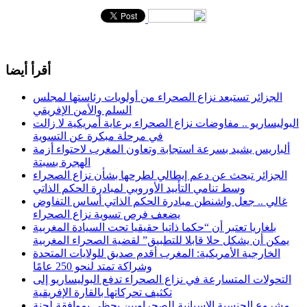
أقرأ أيضا
الجزائر تستبعد نزاع الصحراء من أولويات رئاستها لمجلس
السلم والأمن الإفريقي
البوليساريو .. مفاوضات نزاع الصحراء برعاية أمريكية لا زالت
في مرحلة مبكرة عن التسوية
ألباريس يشيد بسرعة استجابة وتعاون المغرب لاحتواء أزمة
الهجرة بسبتة
الجزائر تبحث عن دعم إيطالي لطرحها بشأن نزاع الصحراء
وسط تنامي التأييد الأوروبي لمبادرة الحكم الذاتي
غالي .. جعل واشنطن مبادرة الحكم الذاتي أساس التفاوض
يضعف فرص تسوية نزاع الصحراء
بلغاريا تعتبر أن “حكما ذاتيا حقيقيا تحت السيادة المغربية
يمكن أن يشكل حلا قابلا للتطبيق” لقضية الصحراء المغربية
الخارجية الأمريكية: المغرب أقدم صديق للولايات المتحدة
وشراكة تمتد لنحو 250 عامًا
التحولات المتسارعة في نزاع الصحراء تدفع البوليساريو إلى
تكثيف تحركاتها بالقارة الإفريقية
مشروع الجنسية الإسبانية للصحراويين يحظى بموافقة لجنة