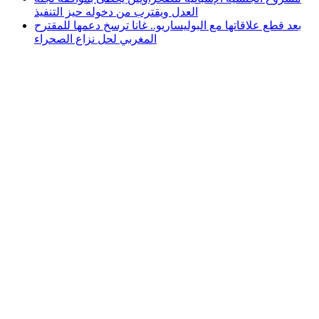
العدل ويقترب من دخوله حيز التنفيذ
بعد قطع علاقاتها مع البوليساريو.. غانا ترسخ دعمها للمقترح
المغربي لحل نزاع الصحراء