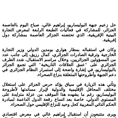
حل زعيم جبهة البوليساريو، إبراهيم غالي، صباح اليوم بالعاصمة
الجزائر، للمشاركة في فعاليات الطبعة الرابعة لمعرض التجارة
البينية الإفريقية، الذي تحتضنه الجزائر العاصمة بمشاركة دول
إفريقية.
وكان في استقباله بمطار هواري بومدين الدولي وزير التجارة
الخارجية وترقية الصادرات الجزائري، كمال رزيق، إلى جانب عدد
من المسؤولين الجزائريين، وخلال مراسم الاستقبال، شدد الطرف
الجزائري على "عمق العلاقات التاريخية" التي تجمع الجزائر
بالبوليساريو، في إشارة واضحة إلى استمرار النظام الجزائري في
دعم الجبهة وأطروحتها المتعلقة بنزاع الصحراء.
وتأتي هذه الزيارة في سياق يؤكد حرص الجزائر على استغلال
مختلف المحافل الإقليمية والدولية لإبراز مساندتها لأطروحة
البوليساريو، رغم ما يشهده هذا الموقف من عزلة متزايدة على
المستوى الدولي، خاصة بعد اتساع رقعة الدول الداعمة لمبادرة
الحكم الذاتي المغربية كحل وحيد للنزاع الإقليمي حول الصحراء.
ويرى متتبعون أن استقبال إبراهيم غالي في معرض اقتصادي