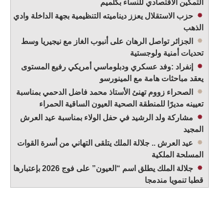
التمكين الاقتصادي للنساء بكلميم
حزب الاستقلال يعزز ديناميته التنظيمية بجهة الداخلة وادي
الذهب
الجزائر تواصل الرهان على أنبوب الغاز مع نيجيريا وسط
تحديات أمنية ولوجستية
إنفراد :وفد عسكري ودبلوماسي أمريكي رفيع المستوى
يعقد مباحثات هامة مع المينورسو
الصحراء زووم تهنئ الأستاذ محمد فاضل الدحمي بمناسبة
تعيينه مديرًا للمنطقة الصحية العيون الساقية الحمراء
مشاركة ولد الرشيد في حفل الولاء بمناسبة عيد العرش
المجيد
عيد العرش .. جلالة الملك يتلقى التهاني من أسرة القوات
المسلحة الملكية
جلالة الملك يطلق اسم “العيون” على فوج 2026 بإعتبارها
قطبا تنمويا مندمجا