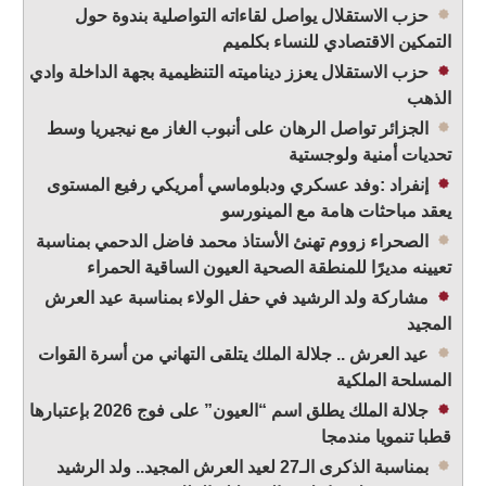
حزب الاستقلال يواصل لقاءاته التواصلية بندوة حول
التمكين الاقتصادي للنساء بكلميم
حزب الاستقلال يعزز ديناميته التنظيمية بجهة الداخلة وادي
الذهب
الجزائر تواصل الرهان على أنبوب الغاز مع نيجيريا وسط
تحديات أمنية ولوجستية
إنفراد :وفد عسكري ودبلوماسي أمريكي رفيع المستوى
يعقد مباحثات هامة مع المينورسو
الصحراء زووم تهنئ الأستاذ محمد فاضل الدحمي بمناسبة
تعيينه مديرًا للمنطقة الصحية العيون الساقية الحمراء
مشاركة ولد الرشيد في حفل الولاء بمناسبة عيد العرش
المجيد
عيد العرش .. جلالة الملك يتلقى التهاني من أسرة القوات
المسلحة الملكية
جلالة الملك يطلق اسم “العيون” على فوج 2026 بإعتبارها
قطبا تنمويا مندمجا
بمناسبة الذكرى الـ27 لعيد العرش المجيد.. ولد الرشيد