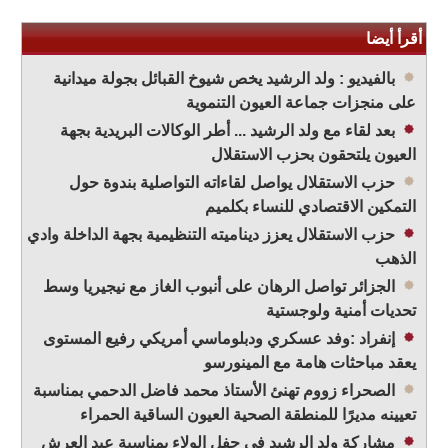
أقرأ أيضا
بالفيديو : ولد الرشيد يخص شيوخ القبائل بجولة ميدانية
على منجزات جماعة العيون التنموية
بعد لقاء مع ولد الرشيد ... أطر الوكالات البريدية بجهة
العيون يلتحقون بحزب الاستقلال
حزب الاستقلال يواصل لقاءاته التواصلية بندوة حول
التمكين الاقتصادي للنساء بكلميم
حزب الاستقلال يعزز ديناميته التنظيمية بجهة الداخلة وادي
الذهب
الجزائر تواصل الرهان على أنبوب الغاز مع نيجيريا وسط
تحديات أمنية ولوجستية
إنفراد :وفد عسكري ودبلوماسي أمريكي رفيع المستوى
يعقد مباحثات هامة مع المينورسو
الصحراء زووم تهنئ الأستاذ محمد فاضل الدحمي بمناسبة
تعيينه مديرًا للمنطقة الصحية العيون الساقية الحمراء
مشاركة ولد الرشيد في حفل الولاء بمناسبة عيد العرش